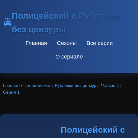
Полицейский с Рублевки
🚔
без цензуры
Главная
Сезоны
Все серии
О сериале
Главная
/
Полицейский с Рублевки без цензуры
/
Сезон 1
/
Серия 1
Полицейский с