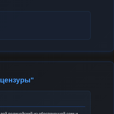
 цензуры"
ой полицейский из обеспеченной семьи,