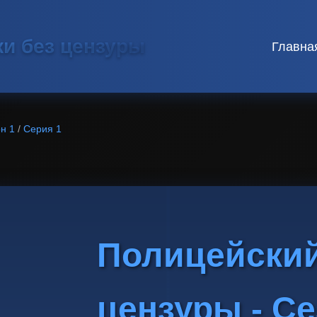
ки без цензуры
Главна
н 1
/
Серия 1
Полицейский
цензуры - Се