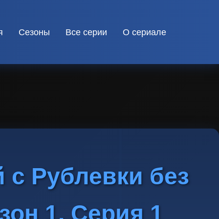
я
Сезоны
Все серии
О сериале
 с Рублевки без
зон 1, Серия 1