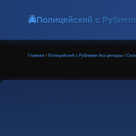
🚔
Полицейский с Рублев
Главная
/
Полицейский с Рублевки без цензуры
/
Сезо