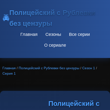
Полицейский с Рублевки
🚔
без цензуры
Главная
Сезоны
Все серии
О сериале
Главная
/
Полицейский с Рублевки без цензуры
/
Сезон 1
/
Серия 1
Полицейский с