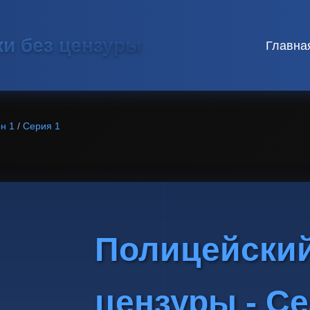
ки без цензуры
Главна
н 1
/
Серия 1
Полицейский
цензуры - Се