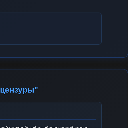
 цензуры"
ой полицейский из обеспеченной семьи,