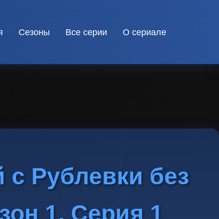
я
Сезоны
Все серии
О сериале
 с Рублевки без
зон 1, Серия 1