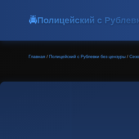
🚔
Полицейский с Рублев
Главная
/
Полицейский с Рублевки без цензуры
/
Сезо