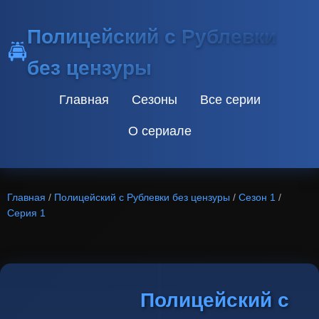
Полицейский с Рублевки
🚔
без цензуры
Главная
Сезоны
Все серии
О сериале
Главная
/
Полицейский с Рублевки без цензуры
/
Сезон 1
/
Серия 1
Полицейский с