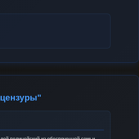
 цензуры"
ой полицейский из обеспеченной семьи,