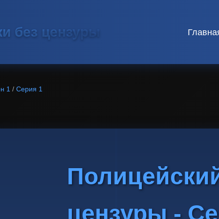
ки без цензуры
Главна
н 1
/
Серия 1
Полицейский
цензуры - Се