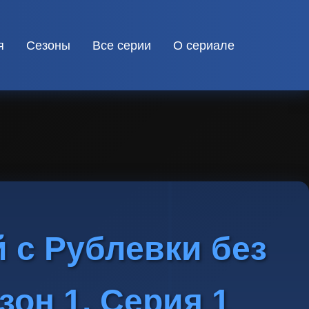
я
Сезоны
Все серии
О сериале
 с Рублевки без
зон 1, Серия 1