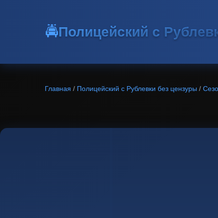
🚔
Полицейский с Рублев
Главная
/
Полицейский с Рублевки без цензуры
/
Сезо