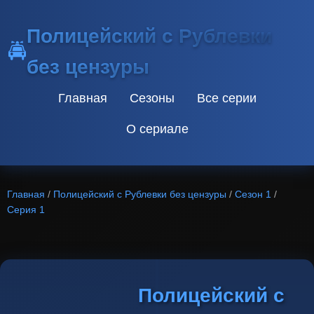
Полицейский с Рублевки
🚔
без цензуры
Главная
Сезоны
Все серии
О сериале
Главная
/
Полицейский с Рублевки без цензуры
/
Сезон 1
/
Серия 1
Полицейский с