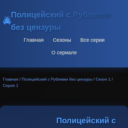
Полицейский с Рублевки
🚔
без цензуры
Главная
Сезоны
Все серии
О сериале
Главная
/
Полицейский с Рублевки без цензуры
/
Сезон 1
/
Серия 1
Полицейский с