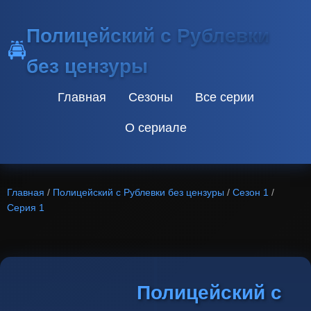
Полицейский с Рублевки
🚔
без цензуры
Главная
Сезоны
Все серии
О сериале
Главная
/
Полицейский с Рублевки без цензуры
/
Сезон 1
/
Серия 1
Полицейский с