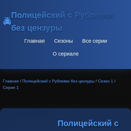
Полицейский с Рублевки
🚔
без цензуры
Главная
Сезоны
Все серии
О сериале
Главная
/
Полицейский с Рублевки без цензуры
/
Сезон 1
/
Серия 1
Полицейский с