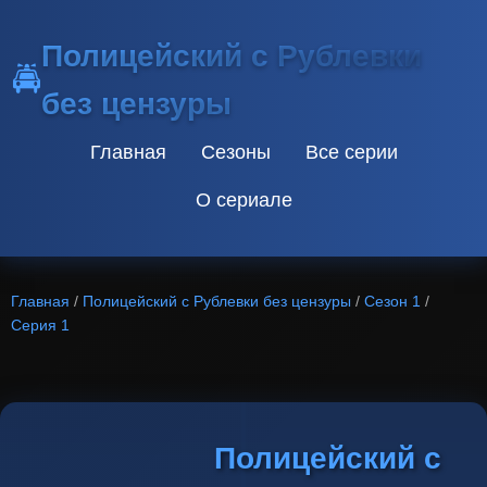
Полицейский с Рублевки
🚔
без цензуры
Главная
Сезоны
Все серии
О сериале
Главная
/
Полицейский с Рублевки без цензуры
/
Сезон 1
/
Серия 1
Полицейский с