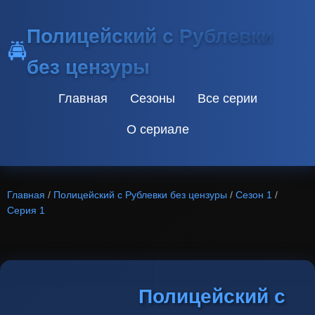
Полицейский с Рублевки
🚔
без цензуры
Главная
Сезоны
Все серии
О сериале
Главная
/
Полицейский с Рублевки без цензуры
/
Сезон 1
/
Серия 1
Полицейский с