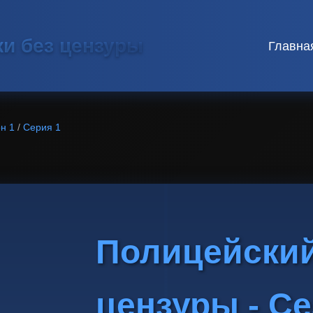
ки без цензуры
Главна
н 1
/
Серия 1
Полицейский
цензуры - Се