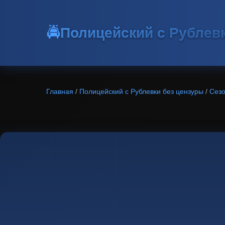
🚔
Полицейский с Рублев
Главная
/
Полицейский с Рублевки без цензуры
/
Сезо