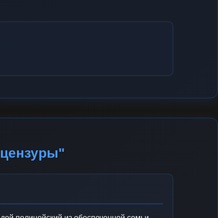
 цензуры"
ой полицейский из обеспеченной семьи,