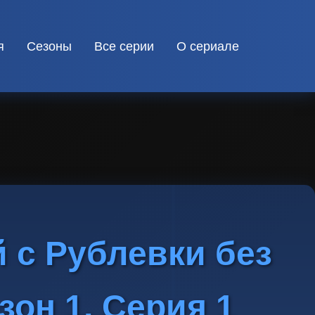
я
Сезоны
Все серии
О сериале
 с Рублевки без
зон 1, Серия 1