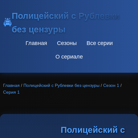
Полицейский с Рублевки
🚔
без цензуры
Главная
Сезоны
Все серии
О сериале
Главная
/
Полицейский с Рублевки без цензуры
/
Сезон 1
/
Серия 1
Полицейский с