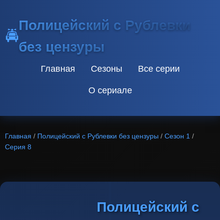
Полицейский с Рублевки
🚔
без цензуры
Главная
Сезоны
Все серии
О сериале
Главная
/
Полицейский с Рублевки без цензуры
/
Сезон 1
/
Серия 8
Полицейский с