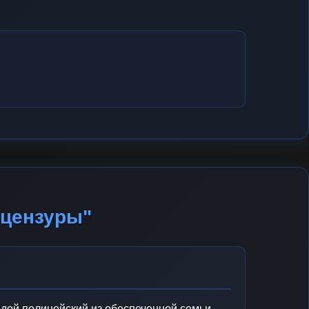
 цензуры"
ой полицейский из обеспеченной семьи,