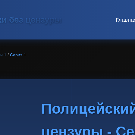
ки без цензуры
Главна
н 1
/
Серия 1
Полицейский
цензуры - Се