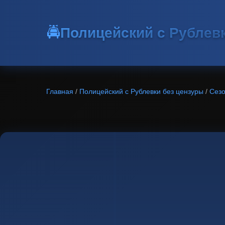
🚔
Полицейский с Рублев
Главная
/
Полицейский с Рублевки без цензуры
/
Сезо