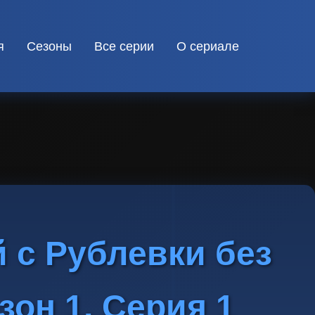
я
Сезоны
Все серии
О сериале
 с Рублевки без
зон 1, Серия 1