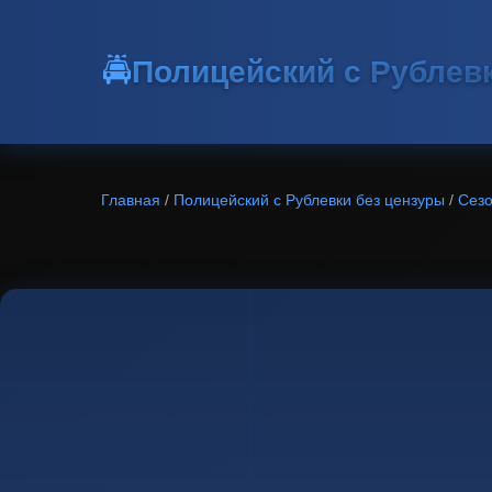
🚔
Полицейский с Рублев
Главная
/
Полицейский с Рублевки без цензуры
/
Сезо