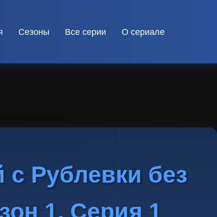
я
Сезоны
Все серии
О сериале
 с Рублевки без
зон 1, Серия 1