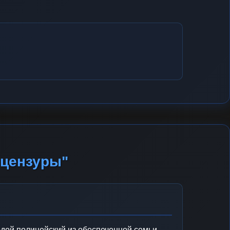
 цензуры"
ой полицейский из обеспеченной семьи,