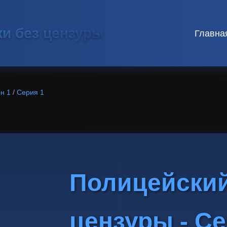
ки без цензуры
Главна
н 1
/
Серия 1
Полицейский
цензуры - Се