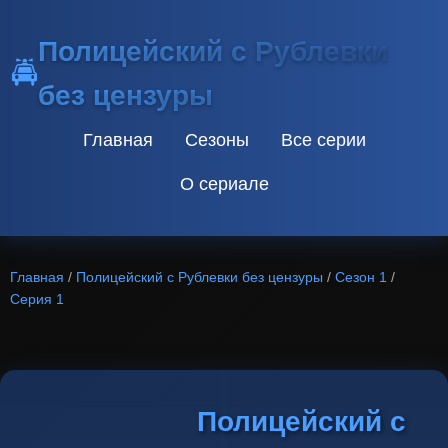
Полицейский с Рублевки
🚔
без цензуры
Главная
Сезоны
Все серии
О сериале
Главная
/
Полицейский с Рублевки без цензуры
/
Сезон 1
/
Серия 1
Полицейский с