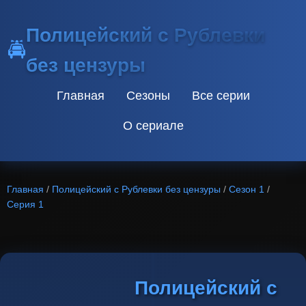
Полицейский с Рублевки
🚔
без цензуры
Главная
Сезоны
Все серии
О сериале
Главная
/
Полицейский с Рублевки без цензуры
/
Сезон 1
/
Серия 1
Полицейский с