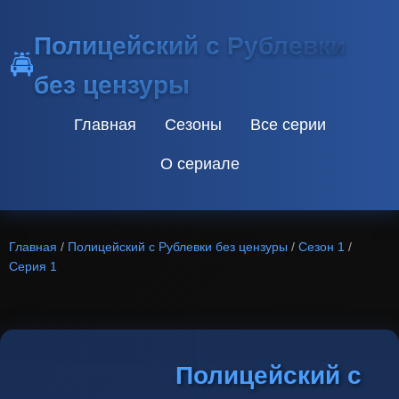
Полицейский с Рублевки
🚔
без цензуры
Главная
Сезоны
Все серии
О сериале
Главная
/
Полицейский с Рублевки без цензуры
/
Сезон 1
/
Серия 1
Полицейский с