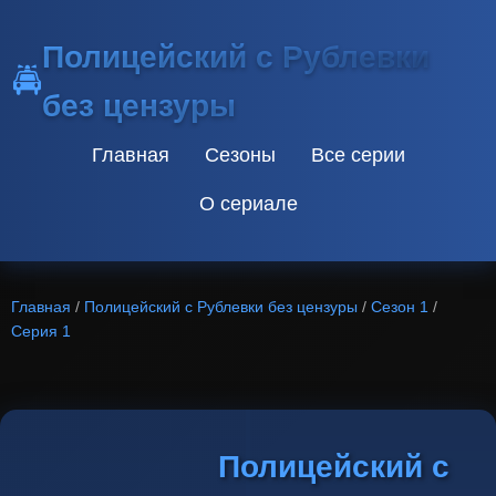
Полицейский с Рублевки
🚔
без цензуры
Главная
Сезоны
Все серии
О сериале
Главная
/
Полицейский с Рублевки без цензуры
/
Сезон 1
/
Серия 1
Полицейский с