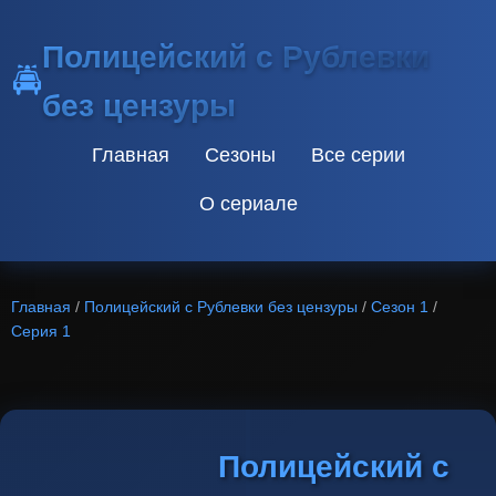
Полицейский с Рублевки
🚔
без цензуры
Главная
Сезоны
Все серии
О сериале
Главная
/
Полицейский с Рублевки без цензуры
/
Сезон 1
/
Серия 1
Полицейский с