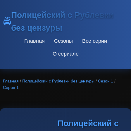
Полицейский с Рублевки
🚔
без цензуры
Главная
Сезоны
Все серии
О сериале
Главная
/
Полицейский с Рублевки без цензуры
/
Сезон 1
/
Серия 1
Полицейский с