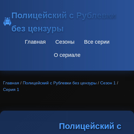
Полицейский с Рублевки
🚔
без цензуры
Главная
Сезоны
Все серии
О сериале
Главная
/
Полицейский с Рублевки без цензуры
/
Сезон 1
/
Серия 1
Полицейский с