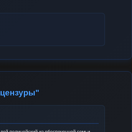
 цензуры"
ой полицейский из обеспеченной семьи,