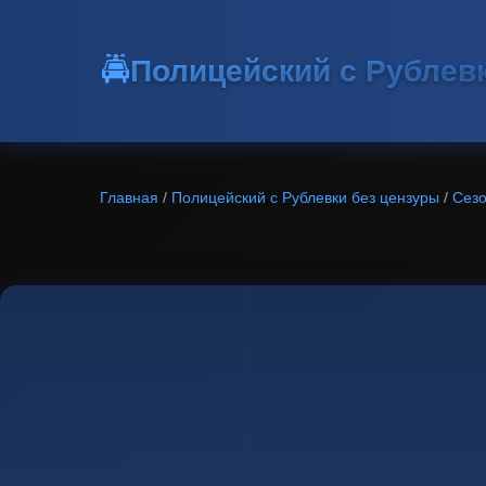
🚔
Полицейский с Рублев
Главная
/
Полицейский с Рублевки без цензуры
/
Сезо