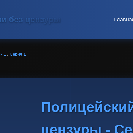
ки без цензуры
Главна
н 1
/
Серия 1
Полицейский
цензуры - Се