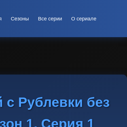
я
Сезоны
Все серии
О сериале
 с Рублевки без
зон 1, Серия 1